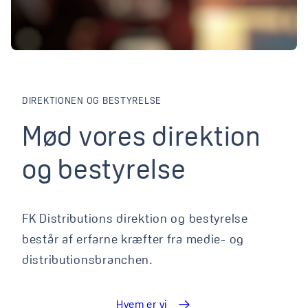
DIREKTIONEN OG BESTYRELSE
Mød vores direktion og 
Mød
vores
direktion
og
bestyrelse
FK Distributions direktion og bestyrelse
består af erfarne kræfter fra medie- og
distributionsbranchen.
Hvem er vi