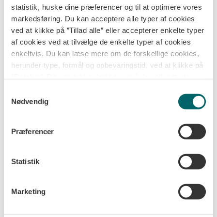
statistik, huske dine præferencer og til at optimere vores
markedsføring. Du kan acceptere alle typer af cookies
ved at klikke på ”Tillad alle” eller accepterer enkelte typer
af cookies ved at tilvælge de enkelte typer af cookies
enkeltvis. Du kan læse mere om de forskellige cookies,
VI TAGER ANSVAR
herunder type, formål og opbevaringstid, ved at klikke på
”Detaljer”. Dit samtykke dækker også den tilknyttede
Fokus på klima og miljø
Fokus
på
klima
og
behandling af dine personoplysninger til de valgte formål.
Samtykkevalg
Læs mere om vores behandling af dine
Nødvendig
miljø
personoplysninger indsamlet via cookies i vores
privatlivspolitik
. Du kan altid trække dit samtykke
Præferencer
tilbage ved at klikke på ”Ændre cookiesamtykke” nederst
Vi arbejder målrettet for at gøre vores praksis
på hjemmesiden.
og trykte materialer mere bæredygtige. Hvert
Statistik
skridt tæller. Vi samarbejder f.eks. med
svanemærkede trykkerier, og benytter
Marketing
ansvarligt indsamlede papirressourcer og