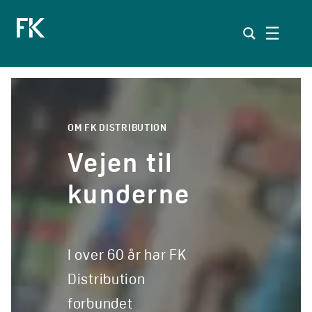
Spring
til
indhold
OM FK DISTRIBUTION
Vejen til kunderne
Vejen
til
kunderne
I over 60 år har FK
Distribution
forbundet