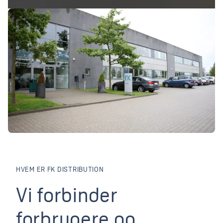
HVEM ER FK DISTRIBUTION
Vi forbinder forbrugere
Vi
forbinder
forbrugere
og