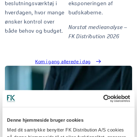
beslutningsværktøj i
eksponeringen af
hverdagen, hvor mange
budskaberne.
ønsker kontrol over
Norstat medieanalyse –
både behov og budget.
FK Distribution 2026
Kom i gang allerede i dag
Denne hjemmeside bruger cookies
Med dit samtykke benytter FK Distribution A/S cookies
på denne hjemmeside til at sikre funktionalitet, generere