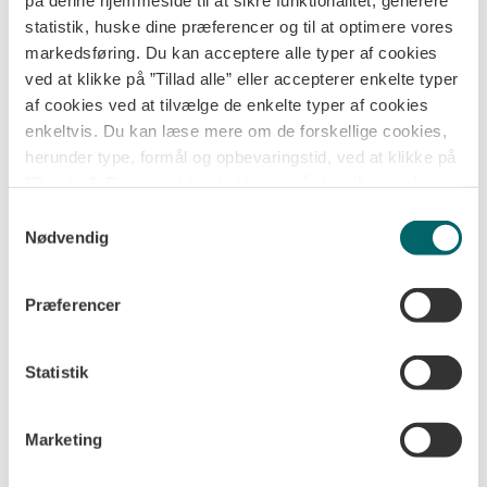
statistik, huske dine præferencer og til at optimere vores
markedsføring. Du kan acceptere alle typer af cookies
ved at klikke på ”Tillad alle” eller accepterer enkelte typer
af cookies ved at tilvælge de enkelte typer af cookies
enkeltvis. Du kan læse mere om de forskellige cookies,
herunder type, formål og opbevaringstid, ved at klikke på
”Detaljer”. Dit samtykke dækker også den tilknyttede
behandling af dine personoplysninger til de valgte formål.
Samtykkevalg
Læs mere om vores behandling af dine
Nødvendig
personoplysninger indsamlet via cookies i vores
privatlivspolitik
. Du kan altid trække dit samtykke
GØR DINE BREVFORSENDELSER ENKLERE OG BILLIGERE
Præferencer
tilbage ved at klikke på ”Ændre cookiesamtykke” nederst
på hjemmesiden.
Vil du opnå besparelser 
Vil
du
opnå
besparelser
Statistik
på
breve
med
ensartet
indhold?
Marketing