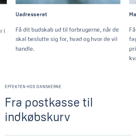
Uadresseret
Ma
Få dit budskab ud til forbrugerne, når de
Få
r i
skal beslutte sig for, hvad og hvor de vil
fa
handle.
pr
kv
EFFEKTEN HOS DANSKERNE
Fra postkasse til
indkøbskurv