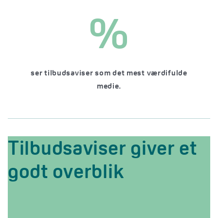
%
ser tilbudsaviser som det mest værdifulde
medie.
Tilbudsaviser giver et
godt overblik