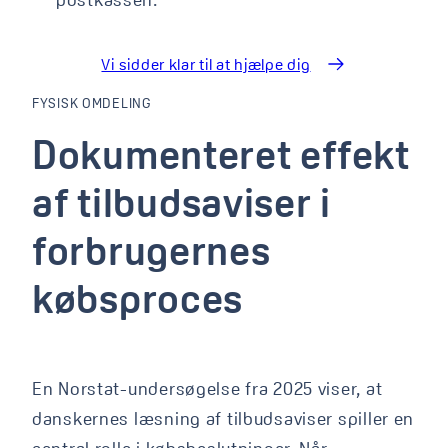
Vi sidder klar til at hjælpe dig
FYSISK OMDELING
Dokumenteret effekt af
Dokumenteret
effekt
af
tilbudsaviser
i
forbrugernes
købsproces
En Norstat-undersøgelse fra 2025 viser, at
danskernes læsning af tilbudsaviser spiller en