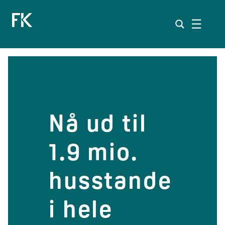
Spring
til
indhold
Nå ud til 1.9 m
Nå
ud
til
Nå
1.9
ud
mio.
til
1.9
mi
husstande
i hele