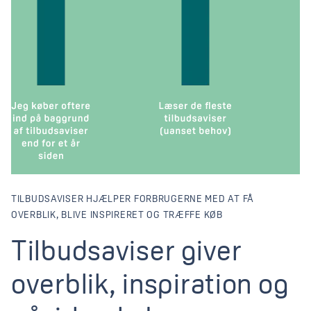
TILBUDSAVISER HJÆLPER FORBRUGERNE MED AT FÅ
OVERBLIK, BLIVE INSPIRERET OG TRÆFFE KØB
Tilbudsaviser giver overb
Tilbudsaviser
giver
overblik,
inspiration
og