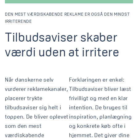
DEN MEST VÆRDISKABENDE REKLAME ER OGSÅ DEN MINDST
IRRITERENDE
Tilbudsaviser skaber vær
Tilbudsaviser
skaber
værdi
uden
at
irritere
Når danskerne selv
Forklaringen er enkel:
vurderer reklamekanaler,
Tilbudsaviser bliver læst
placerer trykte
frivilligt og med en klar
tilbudsaviser sig helt i
intention. De bruges til
toppen. De bliver oplevet
inspiration, planlægning
som den mest
og konkrete køb ofte i
værdiskabende
hjemmet. Det giver dine